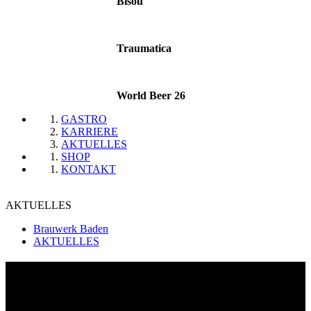
Bisou
Traumatica
World Beer 26
GASTRO
KARRIERE
AKTUELLES
SHOP
KONTAKT
AKTUELLES
Brauwerk Baden
AKTUELLES
AKTUELLES
Über unsere Social-Media-Kanälen halten wir Sie über Neuigkeiten,