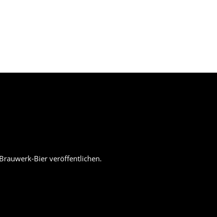
xistiert
Der Eintrag "offcanvas-col4" existiert
leider nicht.
AKT
GASTRO
KARRIERE
AKTUELLES
rauwerk-Bier veröffentlichen.