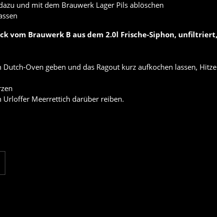
n dazu und mit dem Brauwerk Lager Pils ablöschen
lassen
uck vom Brauwerk B aus dem 2.0l Frische-Siphon, unfiltriert,
en Dutch-Oven geben und das Ragout kurz aufkochen lassen, Hitze
rzen
n Urloffer Meerrettich darüber reiben.