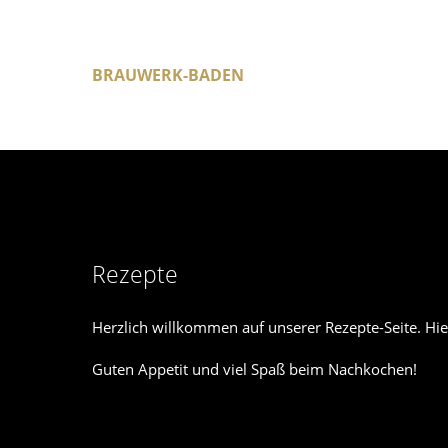
Der Eintrag "offcanvas-col1" existiert
Der Eint
leider nicht.
leider n
BRAUWERK-BADEN
BRAU-SPEZIALITÄTEN
Rezepte
Herzlich willkommen auf unserer Rezepte-Seite. Hi
Guten Appetit und viel Spaß beim Nachkochen!