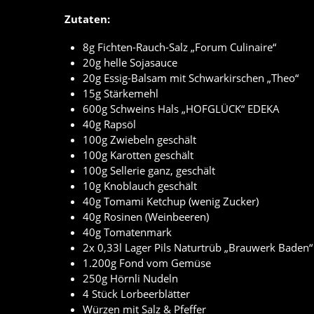
Zutaten:
8g Fichten-Rauch-Salz „Forum Culinaire“
20g helle Sojasauce
20g Essig-Balsam mit Schwarkirschen „Theo“
15g Stärkemehl
600g Schweins Hals „HOFGLÜCK“ EDEKA
40g Rapsöl
100g Zwiebeln geschält
100g Karotten geschält
100g Sellerie ganz, geschält
10g Knoblauch geschält
40g Tomami Ketchup (wenig Zucker)
40g Rosinen (Weinbeeren)
40g Tomatenmark
2x 0,33l Lager Pils Naturtrüb „Brauwerk Baden“
1.200g Fond vom Gemüse
250g Hörnli Nudeln
4 Stück Lorbeerblätter
Würzen mit Salz & Pfeffer