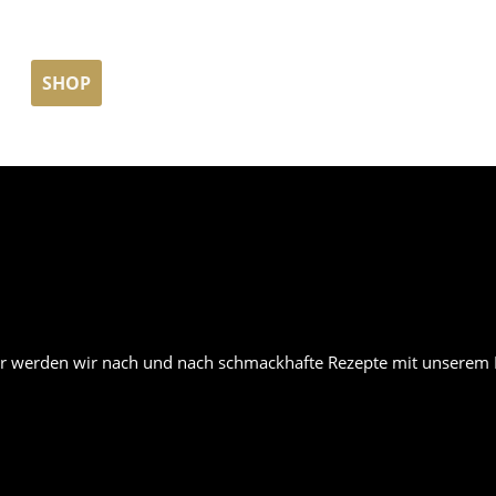
rag "offcanvas-col2" existiert
Der Eintrag "offcanvas-col3" e
icht.
leider nicht.
SHOP
KONT
er werden wir nach und nach schmackhafte Rezepte mit unserem B