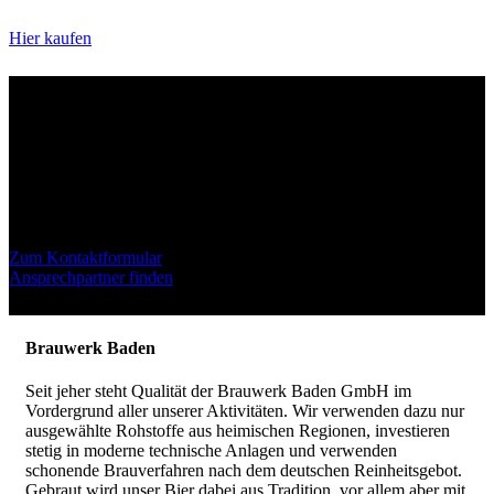
Hier kaufen
Kontakt
Bei Fragen stehen wir Ihnen gerne zur Verfügung. Sie erreichen uns
telefonisch, per E-Mail oder ganz unkompliziert über unser
Kontaktformular.
Zum Kontaktformular
Ansprechpartner finden
Brauwerk Baden
Seit jeher steht Qualität der Brauwerk Baden GmbH im
Vordergrund aller unserer Aktivitäten. Wir verwenden dazu nur
ausgewählte Rohstoffe aus heimischen Regionen, investieren
stetig in moderne technische Anlagen und verwenden
schonende Brauverfahren nach dem deutschen Reinheitsgebot.
Gebraut wird unser Bier dabei aus Tradition, vor allem aber mit